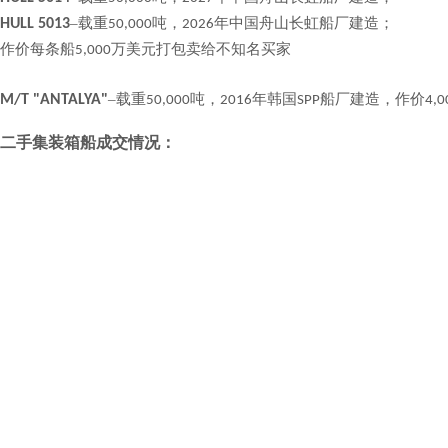
–载重
吨，
年中国舟山长虹船厂建造；
HULL 5013
50,000
2026
作价每条船
万美元打包卖给不知名买家
5,000
–载重
吨，
年韩国
船厂建造，作价
M/T "ANTALYA"
50,000
2016
SPP
4,0
二手集装箱船成交情况：
–
标准箱，
年韩国
建造，作
C/V "AS PATRIA"
Offshore
2,526
2006
STX
–
标准箱，
年中国泰州口岸船厂建造，作
C/V "AS SICILIA"
1,794
2008
–
标准箱，
年中国
船厂建造，作价
C/V "OLIVIA"
1,714
2013
GSW
2,500
–
标准箱，
年中国江苏扬子江造船
C/V "ERASMUS HOPE"
1,347
2008
–
标准箱，
年韩国
建造，作价
C/V "KR CELEBES"
Dae Sun
728
2002
625