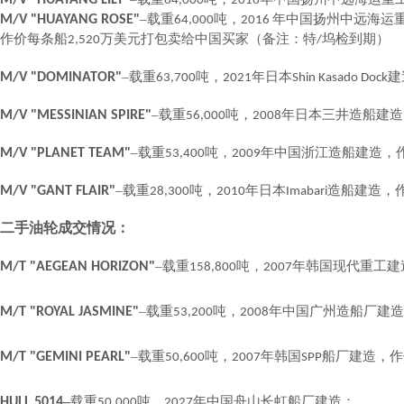
M/V "HUAYANG LILY"
64,000
2016
–载重
吨，
年中国扬州中远海运
M/V "HUAYANG ROSE"
64,000
2016
作价每条船
万美元打包卖给中国买家（备注：特
坞检到期）
2,520
/
–载重
吨，
年日本
建
M/V "DOMINATOR"
63,700
2021
Shin Kasado Dock
–载重
吨，
年日本三井造船建造
M/V "MESSINIAN SPIRE"
56,000
2008
–载重
吨，
年中国浙江造船建造，
M/V "PLANET TEAM"
53,400
2009
–载重
吨，
年日本
造船建造，
M/V "GANT FLAIR"
28,300
2010
Imabari
二手油轮成交情况：
–载重
吨，
年韩国现代重工建
M/T "AEGEAN HORIZON"
158,800
2007
–载重
吨，
年中国广州造船厂建造
M/T "ROYAL JASMINE"
53,200
2008
–载重
吨，
年韩国
船厂建造，作
M/T "GEMINI PEARL"
50,600
2007
SPP
–
载重
吨，
年中国舟山长虹船厂建造；
HULL 5014
50,000
2027