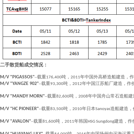
二手散货船成交情况：
–载重
吨，
年中国外高桥造船建造，作
M/V "PIGASSOS"
176,400
2011
–载重
吨，
年中国江苏船厂建造，作
M/V "YANGZE 902"
93,300
2012
–载重
吨，
年中国舟山常石造船建
M/V "MANDY MORN"
82,600
2008
–载重
吨，
年日本
造船建造，
M/V "HC PIONEER"
83,500
2010
Sanoyas
–载重
吨，
年韩国
建造，作
M/V "AVALON"
81,600
2011
HSG Sungdong
–载重
吨，
年中国扬州中远海运重